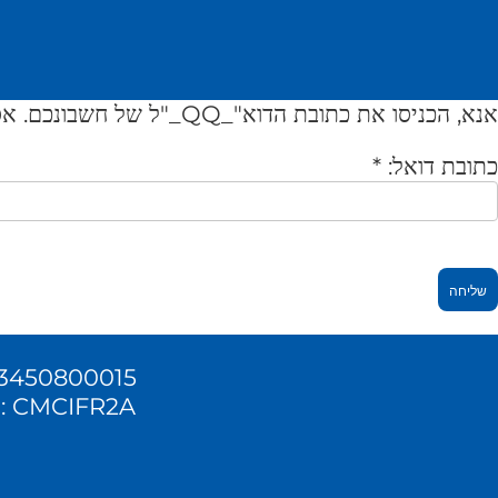
אנא, הכניסו את כתובת הדוא"_QQ_"ל של חשבונכם. אסימון בדיקה ישלח אליכם. כשתקבלו את האסימון, תוכלו לבחור סיסמה חדשה.
כתובת דואל:
*
שליחה
8343450800015
 : CMCIFR2A