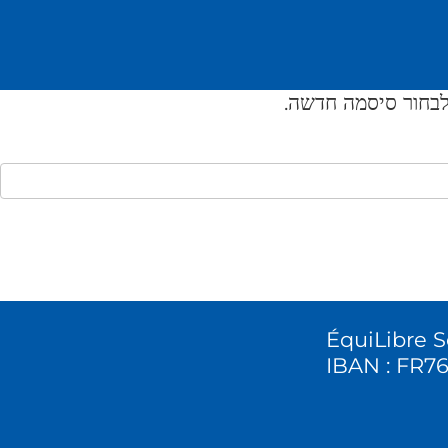
ÉquiLibre So
IBAN : FR7