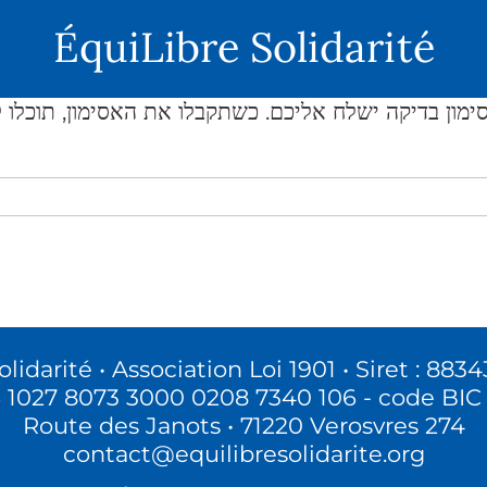
ÉquiLibre Solidarité
lidarité • Association Loi 1901 • Siret : 8
6 1027 8073 3000 0208 7340 106 - code BIC
274 Route des Janots • 71220 Verosvres
contact@equilibresolidarite.org