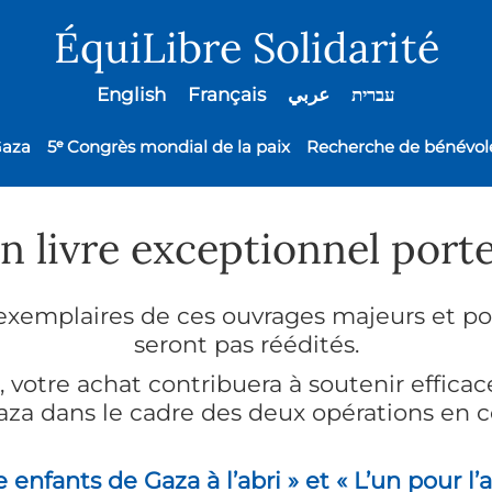
ÉquiLibre Solidarité
English
Français
عربي
עברית
Gaza
5ᵉ Congrès mondial de la paix
Recherche de bénévol
 livre exceptionnel porte
exemplaires de ces ouvrages majeurs et port
seront pas réédités.
ra, votre achat contribuera à soutenir effic
aza dans le cadre des deux opérations en co
e enfants de Gaza à l’abri » et « L’un pour l’