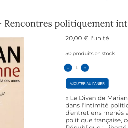
– Rencontres politiquement int
20,00 €
l'unité
50 produits en stock
–
+
Ajouter au panier
« Le Divan de Maria
dans l’intimité polit
d’entretiens menés a
politique française, ce
République : Liberté,